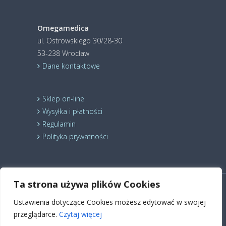
Omegamedica
ul. Ostrowskiego 30/28-30
53-238 Wrocław
Dane kontaktowe
Sklep on-line
Wysyłka i płatności
Regulamin
Polityka prywatności
Ta strona używa plików Cookies
© 2024 Holistic Medica Sp. z o.o. Wszelkie prawa
Ustawienia dotyczące Cookies możesz edytować w swojej
zastrzeżone.
Suplement diety
Kardiosuplement
Nutrikosmetyk
Kwasy Omega 3
Kwasy Omega 6
przeglądarce.
Czytaj więcej
Kwas ALA
Estry lniane
Dieta Budwig