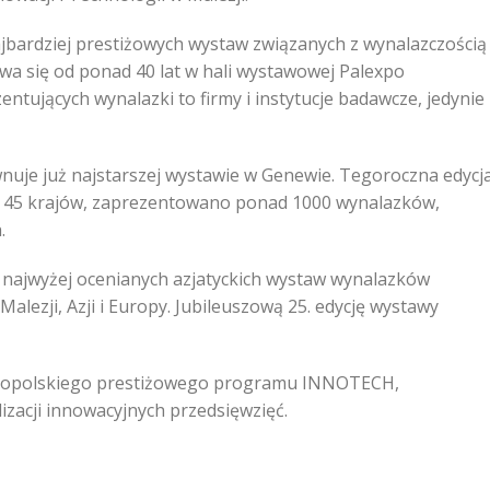
jbardziej prestiżowych wystaw związanych z wynalazczością
wa się od ponad 40 lat w hali wystawowej Palexpo
ntujących wynalazki to firmy i instytucje badawcze, jedynie
je już najstarszej wystawie w Genewie. Tegoroczna edycj
z 45 krajów, zaprezentowano ponad 1000 wynalazków,
.
 najwyżej ocenianych azjatyckich wystaw wynalazków
lezji, Azji i Europy. Jubileuszową 25. edycję wystawy
lnopolskiego prestiżowego programu INNOTECH,
izacji innowacyjnych przedsięwzięć.