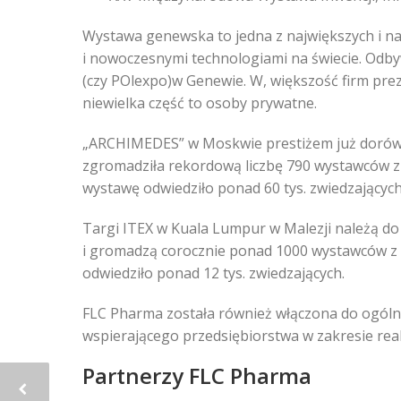
Wystawa genewska to jedna z największych i na
i nowoczesnymi technologiami na świecie. Odby
(czy POlexpo)w Genewie. W, większość firm preze
niewielka część to osoby prywatne.
„ARCHIMEDES” w Moskwie prestiżem już dorównu
zgromadziła rekordową liczbę 790 wystawców 
wystawę odwiedziło ponad 60 tys. zwiedzających
Targi ITEX w Kuala Lumpur w Malezji należą do
i gromadzą corocznie ponad 1000 wystawców z Ma
odwiedziło ponad 12 tys. zwiedzających.
FLC Pharma została również włączona do ogó
wspierającego przedsiębiorstwa w zakresie real
Partnerzy FLC Pharma