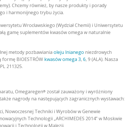
jemy). Chcemy również, by nasze produkty i porady
o i harmonijnego trybu życia.
iwersytetu Wrocławskiego (Wydział Chemii) i Uniwersytetu
ałą gamę suplementów kwasów omega w naturalnie
alnej metody pozbawiania
oleju lnianego
niezdrowych
tszą formę BIOESTRÓW
kwasów omega 3
,
6
, 9 (ALA). Nasza
PL 211325.
eparatu, Omegaregen
został zauważony i wyróżniony
®
także nagrody na następujących zagranicznych wystawach:
i, Nowoczesnej Techniki i Wyrobów w Genewie
nnowacyjnych Technologii „ARCHIMEDES 2014” w Moskwie
wacji i Technologii w Malezji.