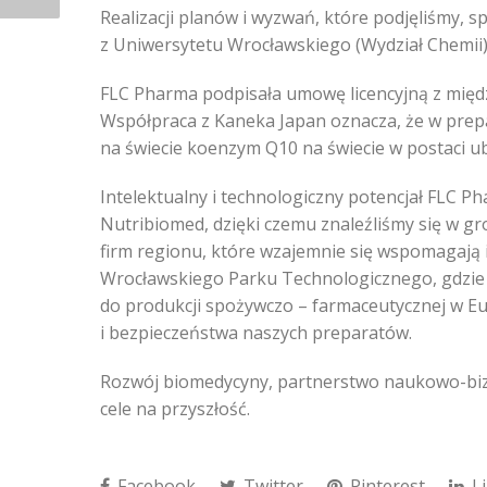
Realizacji planów i wyzwań, które podjęliśmy, 
z Uniwersytetu Wrocławskiego (Wydział Chemii)
FLC Pharma podpisała umowę licencyjną z mię
Współpraca z Kaneka Japan oznacza, że w pr
na świecie koenzym Q10 na świecie w postaci ub
Intelektualny i technologiczny potencjał FLC P
Nutribiomed, dzięki czemu znaleźliśmy się w g
firm regionu, które wzajemnie się wspomagają i 
Wrocławskiego Parku Technologicznego, gdzie 
do produkcji spożywczo – farmaceutycznej w Eur
i bezpieczeństwa naszych preparatów.
Rozwój biomedycyny, partnerstwo naukowo-biz
cele na przyszłość.
Facebook
Twitter
Pinterest
Li