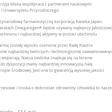
sprzyja bliska współpraca z partnerami naukowymi
 i Uniwersytetu Przyrodniczego.
dzynarodową farmaceutyczną korporacją Kaneka Japan.
eparatach Omegaregen
będzie używany najlepszy jakościow
®
ichinonu i najbardziej aktywny w postaci ubichinolu.
harma zostały wysoko ocenione przez Radę Klastra
ronie najbardziej twórczych i technologicznie zaawansowany
wspierają. Nasza siedziba znajduje się na terenie
do dyspozycji mamy najbardziej innowacyjną halę
opie Środkowej. Jest ona to gwarancją wysokiej jakości
nesowe i troska o dobrostan zdrowotny człowieka to nasze
nkedIn
E-mail