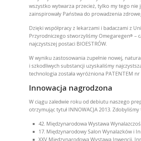
wszystko wytwarza przecież, tylko my tego nie 
zainspirowały Państwa do prowadzenia zdroweg
Dzięki współpracy z lekarzami i badaczami z Un
Przyrodniczego stworzyliśmy Omegaregen
– c
®
najczystszej postaci BIOESTRÓW.
W wyniku zastosowania zupełnie nowej, natur
i szkodliwych substancji uzyskaliśmy najczys
technologia została wyróżniona PATENTEM nr 
Innowacja nagrodzona
W ciągu zaledwie roku od debiutu naszego pr
otrzymując tytuł INNOWACJA 2013. Zdobyliśmy 
42. Międzynarodowa Wystawa Wynalazczośc
17. Międzynarodowy Salon Wynalazków i I
XXV Międzynarodowa Wystawa Inwencji, Inno