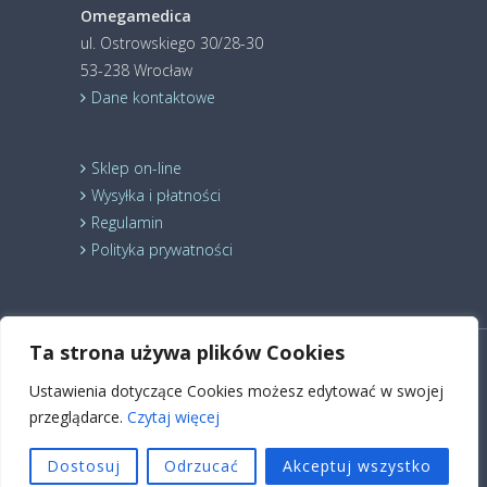
Omegamedica
ul. Ostrowskiego 30/28-30
53-238 Wrocław
Dane kontaktowe
Sklep on-line
Wysyłka i płatności
Regulamin
Polityka prywatności
Ta strona używa plików Cookies
© 2024 Holistic Medica Sp. z o.o. Wszelkie prawa
Ustawienia dotyczące Cookies możesz edytować w swojej
zastrzeżone.
Suplement diety
Kardiosuplement
Nutrikosmetyk
Kwasy Omega 3
Kwasy Omega 6
przeglądarce.
Czytaj więcej
Kwas ALA
Estry lniane
Dieta Budwig
Dostosuj
Odrzucać
Akceptuj wszystko