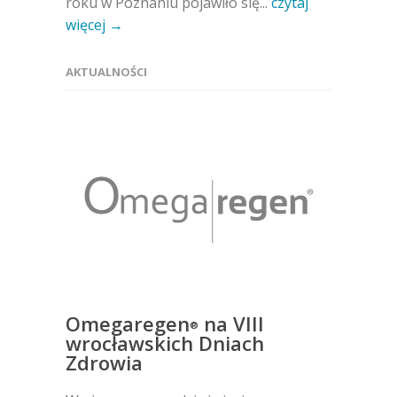
roku w Poznaniu pojawiło się...
czytaj
więcej →
AKTUALNOŚCI
Omegaregen
na VIII
®
wrocławskich Dniach
Zdrowia