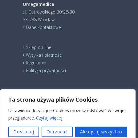
Omegamedica
ul. Ostrowskiego 30/28-30
53-238 Wrocław
Dane kontaktowe
Sklep on-line
Wysyłka i płatności
Regulamin
Polityka prywatności
Ta strona używa plików Cookies
© 2024 Holistic Medica Sp. z o.o. Wszelkie prawa
Ustawienia dotyczące Cookies możesz edytować w swojej
zastrzeżone.
Suplement diety
Kardiosuplement
Nutrikosmetyk
Kwasy Omega 3
Kwasy Omega 6
przeglądarce.
Czytaj więcej
Kwas ALA
Estry lniane
Dieta Budwig
Dostosuj
Odrzucać
Akceptuj wszystko