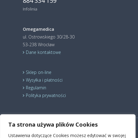
884 334 159
Infolinia
Omegamedica
ul. Ostrowskiego 30/28-30
53-238 Wrocław
Dane kontaktowe
Sklep on-line
Wysyłka i płatności
Regulamin
Polityka prywatności
Ta strona używa plików Cookies
© 2024 Holistic Medica Sp. z o.o. Wszelkie prawa
Ustawienia dotyczące Cookies możesz edytować w swojej
zastrzeżone.
Suplement diety
Kardiosuplement