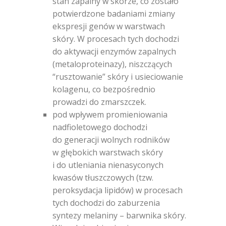
stan zapalny w skórze, co zostało
potwierdzone badaniami zmiany
ekspresji genów w warstwach
skóry. W procesach tych dochodzi
do aktywacji enzymów zapalnych
(metaloproteinazy), niszczących
“rusztowanie” skóry i usieciowanie
kolagenu, co bezpośrednio
prowadzi do zmarszczek.
pod wpływem promieniowania
nadfioletowego dochodzi
do generacji wolnych rodników
w głębokich warstwach skóry
i do utleniania nienasyconych
kwasów tłuszczowych (tzw.
peroksydacja lipidów) w procesach
tych dochodzi do zaburzenia
syntezy melaniny – barwnika skóry.