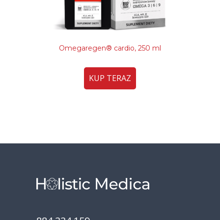
Omegaregen® cardio, 250 ml
KUP TERAZ